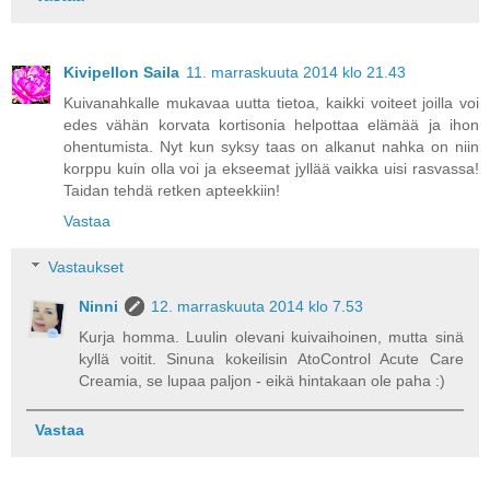
Kivipellon Saila
11. marraskuuta 2014 klo 21.43
Kuivanahkalle mukavaa uutta tietoa, kaikki voiteet joilla voi
edes vähän korvata kortisonia helpottaa elämää ja ihon
ohentumista. Nyt kun syksy taas on alkanut nahka on niin
korppu kuin olla voi ja ekseemat jyllää vaikka uisi rasvassa!
Taidan tehdä retken apteekkiin!
Vastaa
Vastaukset
Ninni
12. marraskuuta 2014 klo 7.53
Kurja homma. Luulin olevani kuivaihoinen, mutta sinä
kyllä voitit. Sinuna kokeilisin AtoControl Acute Care
Creamia, se lupaa paljon - eikä hintakaan ole paha :)
Vastaa