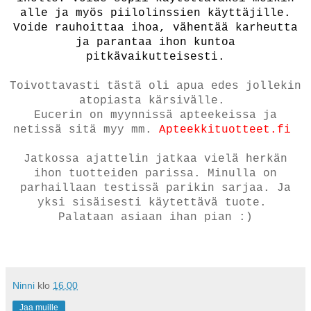
alle ja myös piilolinssien käyttäjille.
Voide rauhoittaa ihoa, vähentää karheutta
ja parantaa ihon kuntoa
pitkävaikutteisesti.
Toivottavasti tästä oli apua edes jollekin
atopiasta kärsivälle.
Eucerin on myynnissä apteekeissa ja
netissä sitä myy mm.
Apteekkituotteet.fi
Jatkossa ajattelin jatkaa vielä herkän
ihon tuotteiden parissa. Minulla on
parhaillaan testissä parikin sarjaa. Ja
yksi sisäisesti käytettävä tuote.
Palataan asiaan ihan pian :)
Ninni
klo
16.00
Jaa muille