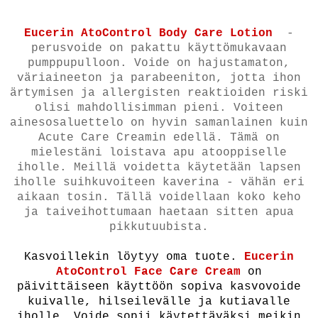
Eucerin AtoControl Body Care Lotion
-
perusvoide on pakattu käyttömukavaan
pumppupulloon.
Voide on hajustamaton,
väriaineeton ja parabeeniton, jotta ihon
ärtymisen ja allergisten reaktioiden riski
olisi mahdollisimman pieni. Voiteen
ainesosaluettelo on hyvin samanlainen kuin
Acute Care Creamin edellä. Tämä on
mielestäni loistava apu atooppiselle
iholle. Meillä voidetta käytetään lapsen
iholle suihkuvoiteen kaverina - vähän eri
aikaan tosin. Tällä voidellaan koko keho
ja taiveihottumaan haetaan sitten apua
pikkutuubista.
Kasvoillekin löytyy oma tuote.
Eucerin
AtoControl Face Care Cream
on
päivittäiseen käyttöön sopiva kasvovoide
kuivalle, hilseilevälle ja kutiavalle
iholle. Voide sopii käytettäväksi meikin