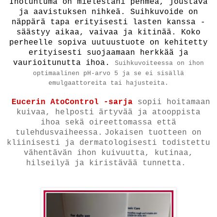
Ihotuntuma on mielestäni pehmeä, joustava
ja aavistuksen nihkeä. Suihkuvoide on
näppärä tapa erityisesti lasten kanssa -
säästyy aikaa, vaivaa ja kitinää. Koko
perheelle sopiva uutuustuote on kehitetty
erityisesti suojaamaan herkkää ja
vaurioitunutta ihoa.
Suihkuvoiteessa on ihon
optimaalinen pH-arvo 5 ja se ei sisällä
emulgaattoreita tai hajusteita.
Eucerin AtoControl -sarja
sopii hoitamaan
kuivaa, helposti ärtyvää ja atooppista
ihoa sekä oireettomassa että
tulehdusvaiheessa.
Jokaisen tuotteen on
kliinisesti ja dermatologisesti todistettu
vähentävän ihon kuivuutta, kutinaa,
hilseilyä ja kiristävää tunnetta.