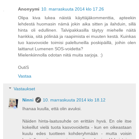
Anonyymi
10. marraskuuta 2014 klo 17.26
Olipa kiva lukea näistä käyttäjäkommenttia, apteekin
lehdestä huomasin nämä jokin aika sitten ja ilahduin, sillä
hinta oli edullinen. Talvipakkasilla täytyy miehelle näitä
hankkia, sitä pölinää ja raapimista ei muuten kestä. Kuinkas
tuo kasvovoide toimisi paleltuneilla poskipäillä, joihin olen
laittanut Lumenen SOS-voidetta?
Mielenkiinnolla odotan niitä muita sarjoja. :)
OutiS
Vastaa
Vastaukset
Ninni
10. marraskuuta 2014 klo 18.12
Ihanaa kuulla, että olin avuksi.
Näiden hinta-laatusuhde on erittäin hyvä. En ole itse
kokeillut vielä tuota kasvovoidetta - kun en oikeastaan
kuulu edes tuotteen kohderyhmään - mutta voisin