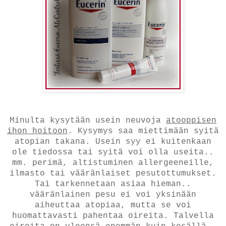
Minulta kysytään usein neuvoja
atooppisen
ihon hoitoon
. Kysymys saa miettimään syitä
atopian takana. Usein syy ei kuitenkaan
ole tiedossa tai syitä voi olla useita..
mm. perimä, altistuminen allergeeneille,
ilmasto tai vääränlaiset pesutottumukset.
Tai tarkennetaan asiaa hieman..
vääränlainen pesu ei voi yksinään
aiheuttaa atopiaa, mutta se voi
huomattavasti pahentaa oireita. Talvella