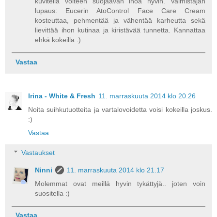
kuvitella voiteen suojaavan ihoa hyvin. Valmistajan
lupaus: Eucerin AtoControl Face Care Cream
kosteuttaa, pehmentää ja vähentää karheutta sekä
lievittää ihon kutinaa ja kiristävää tunnetta. Kannattaa
ehkä kokeilla :)
Vastaa
Irina - White & Fresh
11. marraskuuta 2014 klo 20.26
Noita suihkutuotteita ja vartalovoidetta voisi kokeilla joskus.
:)
Vastaa
Vastaukset
Ninni
11. marraskuuta 2014 klo 21.17
Molemmat ovat meillä hyvin tykättyjä.. joten voin
suositella :)
Vastaa