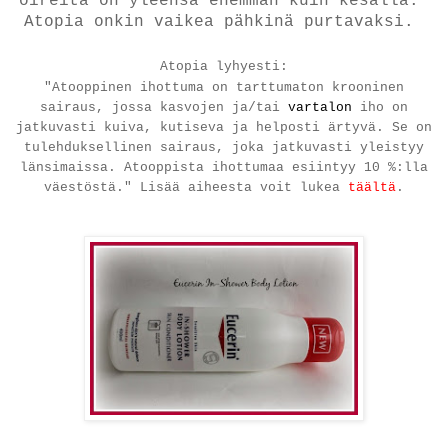
oireita on yleensä enemmän kuin kesällä.
Atopia onkin vaikea pähkinä purtavaksi.
Atopia lyhyesti:
"Atooppinen ihottuma on tarttumaton krooninen
sairaus, jossa kasvojen ja/tai
vartalon
iho on
jatkuvasti kuiva, kutiseva ja helposti ärtyvä. Se on
tulehduksellinen sairaus, joka jatkuvasti yleistyy
länsimaissa. Atooppista ihottumaa esiintyy 10 %:lla
väestöstä."
Lisää aiheesta voit lukea
täältä
.