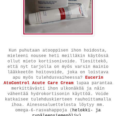
Kun puhutaan atooppisen ihon hoidosta,
mieleeni nousee heti meilläkin käytössä
ollut mieto kortisonivoide. Tiesittekö,
että nyt tarjolla on myös varsin mainio
lääkkeetön hoitovoide, joka on loistava
apu myös tulehdusvaiheessa?
Eucerin
AtoControl Acute Care Cream
lupaa parantaa
merkittävästi ihon ulkonäköä ja näin
vähentää hydrokortisonin käyttöä
.
Voide
katkaisee tulehduskierteen rauhoittamalla
ihoa. Ainesosaluettelosta löytyy mm.
omega-6-rasvahappoja (
helokki- ja
rypäleensiemenöljy),