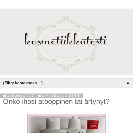
▼
maanantai 10. marraskuuta 2014
Onko ihosi atooppinen tai ärtynyt?