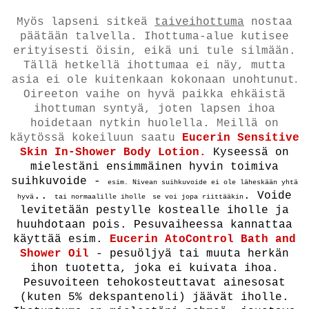
Myös lapseni sitkeä
taiveihottuma
nostaa
päätään talvella. Ihottuma-alue kutisee
erityisesti öisin, eikä uni tule silmään.
Tällä hetkellä ihottumaa ei näy, mutta
.
asia ei ole kuitenkaan kokonaan unohtunut
Oireeton vaihe on hyvä paikka ehkäistä
ihottuman syntyä, joten lapsen ihoa
hoidetaan nytkin huolella. Meillä on
käytössä kokeiluun saatu
Eucerin Sensitive
Skin In-Shower Body Lotion.
Kyseessä on
mielestäni ensimmäinen hyvin toimiva
suihkuvoide -
esim. Nivean suihkuvoide ei ole läheskään yhtä
..
. Voide
hyvä
tai normaalille iholle
se voi jopa riittääkin
levitetään pestylle kostealle iholle ja
huuhdotaan pois. Pesuvaiheessa kannattaa
käyttää esim.
Eucerin Ato
Control Bath and
Shower Oil
- pesuöljyä tai muuta herkän
ihon tuotetta, joka ei kuivata ihoa.
Pesuvoiteen tehokosteuttavat ainesosat
(kuten 5% dekspantenoli) jäävät iholle.